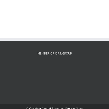
MEMBER OF C.P.S. GROUP
© Copyright Central Protection Services Group