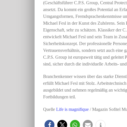
(Geschäfts
führer C.P.S. Group, Central Protec
ansetzt.
Da
kommt ein großes Potential an Erf
Umgangsformen,
Fremdsprachenkenntnisse
u
Michael Fesl in der
Kunst des Zuhörens. Sein 
Eigenschaft, sehr zu schät
zen.
Klassiker
der
C.
entwickelt
Michael
Fesl
und sein Team in Zus
Sicherheitskonzept. Der profes
sionelle Persone
Vertrau
ensverhältnis, sondern setzt auch eine
g
C.P.S. Group
ist europaweit tätig und geleitet 
sind,
sicher
durch
die
individuelle
Arbeits-
un
Branchenkenner wissen über das starke
Dienst
erfüllt
Michael Fesl mit Stolz. Arbeitstechnisc
ausgebildet
und nehmen regelmäßig an wichti
Fortbildungen teil.
Quelle
Life is magnifique
/ Magazin Sofitel Mu