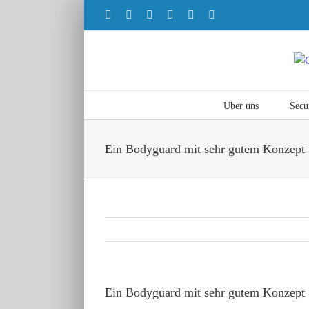
Zum
Facebook
Instagram
X
YouTube
LinkedIn
E-
Inhalt
Mail
springen
Über uns
Secu
Ein Bodyguard mit sehr gutem Konzept
Ein Bodyguard mit sehr gutem Konzept