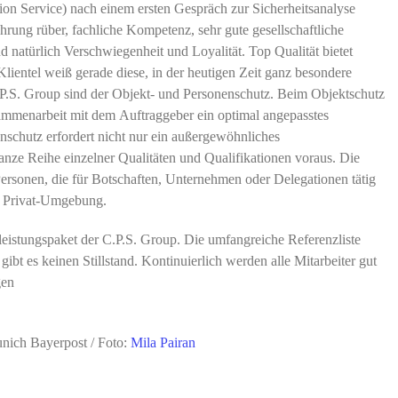
tion
Service)
nach
einem
ersten
Gespräch
zur
Sicherheitsanalyse
ah
rung rüber, fachliche Kompetenz, sehr
gute gesellschaftliche
nd
natür
lich
Verschwiegenheit
und
Loyalität.
Top Qualität bietet
Klientel weiß
gerade diese, in der heutigen Zeit ganz
besondere
P.S.
Group
sind
der Objekt- und Personenschutz. Beim
Objektschutz
ammenarbeit mit
dem
Auftraggeber
ein
optimal
ange
passtes
nschutz erfordert nicht
nur
ein
außergewöhnliches
anze Reihe einzelner Qualitäten und
Qualifikationen voraus. Die
Perso
nen, die für Botschaften, Unternehmen
oder
Delegationen
tätig
d
Privat-Umgebung.
leistungspaket
der
C.P.S.
Group.
Die umfangreiche Referenzliste
h
gibt es keinen Stillstand. Kontinuierlich
werden alle Mitarbeiter gut
gen
nich Bayerpost / Foto:
Mila Pairan