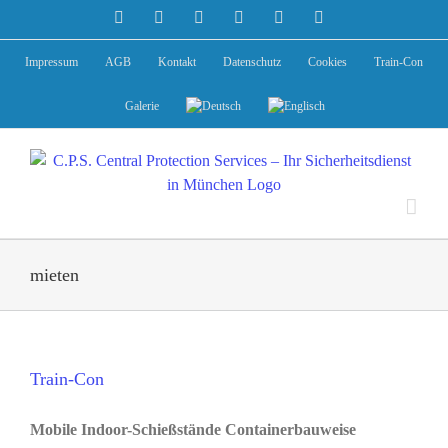
Zum
Facebook
Instagram
X
YouTube
LinkedIn
E-
Mail
Inhalt
springen
Impressum
AGB
Kontakt
Datenschutz
Cookies
Train-Con
Galerie
mieten
Train-Con
Mobile Indoor-Schießstände Containerbauweise