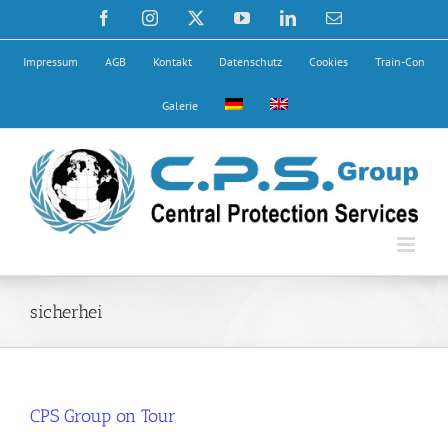
Zum
Facebook
Instagram
X
YouTube
LinkedIn
E-
Inhalt
Mail
springen
Impressum
AGB
Kontakt
Datenschutz
Cookies
Train-Con
Galerie
sicherhei
CPS Group on Tour